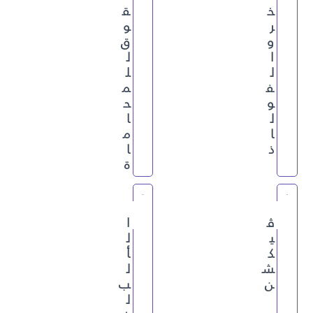
خ
ق
ر
و
و
ق
ا
ل
ل
ل
ف
م
و
ح
ل
ا
ا
م
ذ
ا
ة
ڤ
ا
ي
ل
ك
أ
ش
ل
ن
ب
ل