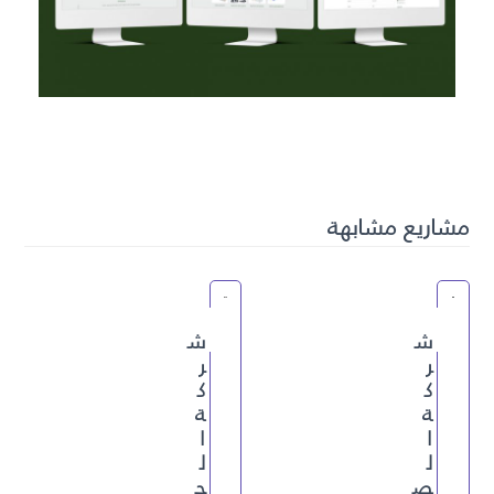
مشاريع مشابهة
ش
ش
ر
ر
ك
ك
ة
ة
ا
ا
ل
ل
ص
ح