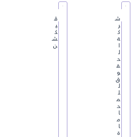
ش
ڤ
ر
ي
ك
ك
ة
ش
ا
ن
ل
ح
ق
و
ق
ل
ل
م
ح
ا
م
ا
ة