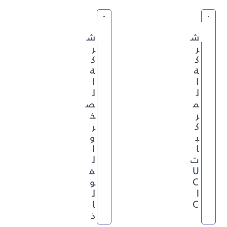
ش
ش
ر
ر
ك
ك
ة
ة
ا
ا
ل
ل
م
ص
ر
خ
ك
ر
ب
و
ا
ا
ت
ل
U
ف
C
و
I
ل
C
ا
ذ