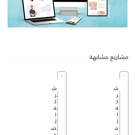
مشاريع مشابهة
ش
ش
ر
ر
ك
ك
ة
ة
ا
ا
ل
ل
م
ص
ر
خ