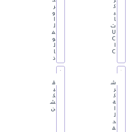
ك
ر
ب
و
ا
ا
ت
ل
U
ف
C
و
I
ل
C
ا
ذ
ش
ڤ
ر
ي
ك
ك
ة
ش
ا
ن
ل
ح
ق